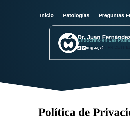
Inicio
Patologías
Preguntas F
Dr. Juan Fernánde
Endocrino en Las Palm
Lenguaje:
EN
FR
DE
IT
E
Política de Privac