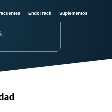
recuentes
EndoTrack
Suplementos
z
as
S
idad