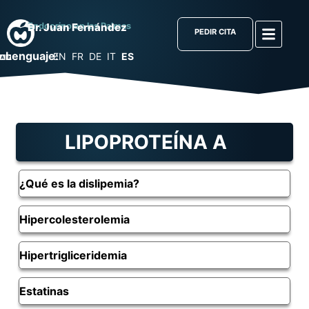
Endocrino en las Palmas
Dr. Juan Fernández
PEDIR CITA
Lenguaje:
EN
FR
DE
IT
ES
LIPOPROTEÍNA A
¿Qué es la dislipemia?
Hipercolesterolemia
Hipertrigliceridemia
Estatinas